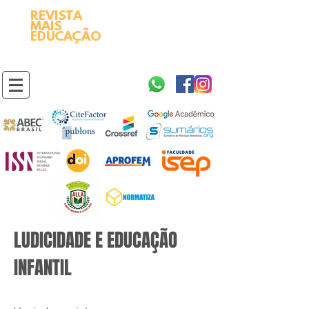
REVISTA
2595-9611​
ISSN
MAIS
https://portal.issn.org/resource/ISSN/2595-9611
EDUCAÇÃO
10.51778
PREFIXO DOI
https://doi.org/10.51778/2595-9611
LUDICIDADE E EDUCAÇÃO
INFANTIL