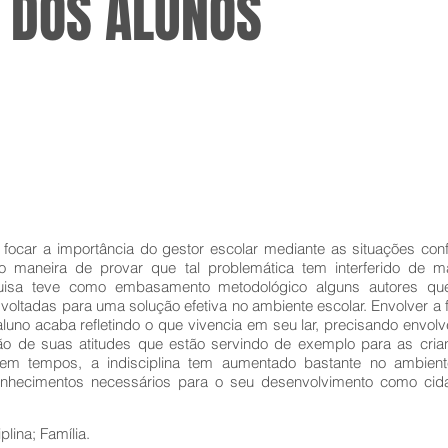
A DOS ALUNOS
focar a importância do gestor escolar mediante as situações conf
o maneira de provar que tal problemática tem interferido de m
uisa teve como embasamento metodológico alguns autores qu
oltadas para uma solução efetiva no ambiente escolar. Envolver a 
aluno acaba refletindo o que vivencia em seu lar, precisando envol
ção de suas atitudes que estão servindo de exemplo para as cri
m tempos, a indisciplina tem aumentado bastante no ambiente
onhecimentos necessários para o seu desenvolvimento como cid
plina; Família.