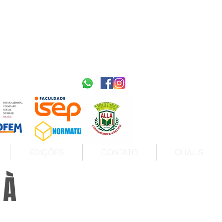
2595-9611​
ISSN
tps://portal.issn.org/resource/ISSN/2595-9611
10.51778
PREFIXO DOI
https://doi.org/10.51778/2595-9611
EDIÇÕES
CONTATO
QUALIS
 À