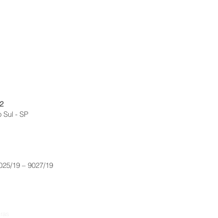
2
 Sul - SP
9025/19 – 9027/19
ras