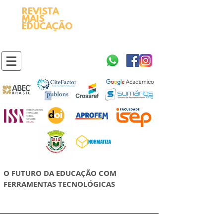
REVISTA
2595-9611​
ISSN
MAIS
https://portal.issn.org/resource/ISSN/2595-9611
EDUCAÇÃO
10.51778
PREFIXO DOI
https://doi.org/10.51778/2595-9611
O FUTURO DA EDUCAÇÃO COM
FERRAMENTAS TECNOLÓGICAS