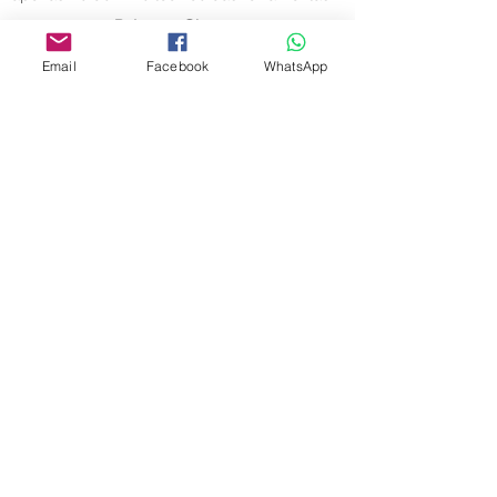
Palavras-Chave:
Educação; Tecnologia; Inovação;
Email
Facebook
WhatsApp
Aprendizagem digital; Futuro.
Editora Centro Educacional Sem Fronteiras
CNPJ:
32.170.155
/ 0001-62
Manoel Coelho Street, nº 600, 3rd floor room
313 | 314 - Center - São Caetano do Sul - SP
E-mail:
contato@revistamaiseducacao.com
© Copyright 2018 | REVISTA MAIS EDUCAÇÃO |
Centro Educacional Sem Fronteiras