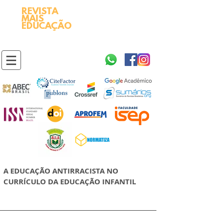
REVISTA
2595-9611​
ISSN
MAIS
https://portal.issn.org/resource/ISSN/2595-9611
EDUCAÇÃO
10.51778
PREFIXO DOI
https://doi.org/10.51778/2595-9611
A EDUCAÇÃO ANTIRRACISTA NO
CURRÍCULO DA EDUCAÇÃO INFANTIL