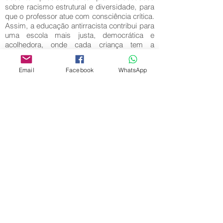
sobre racismo estrutural e diversidade, para
que o professor atue com consciência crítica.
Assim, a educação antirracista contribui para
uma escola mais justa, democrática e
acolhedora, onde cada criança tem a
oportunidade de se reconhecer e ser
valorizada por sua história e identidade.
Email
Facebook
WhatsApp
Palavras-Chave:
Educação Infantil; Diversidade; Antirracismo.
Editora Centro Educacional Sem Fronteiras
CNPJ:
32.170.155
/ 0001-62
Manoel Coelho Street, nº 600, 3rd floor room
313 | 314 - Center - São Caetano do Sul - SP
E-mail:
contato@revistamaiseducacao.com