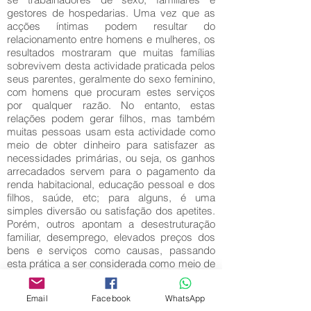
gestores de hospedarias. Uma vez que as
acções íntimas podem resultar do
relacionamento entre homens e mulheres, os
resultados mostraram que muitas famílias
sobrevivem desta actividade praticada pelos
seus parentes, geralmente do sexo feminino,
com homens que procuram estes serviços
por qualquer razão. No entanto, estas
relações podem gerar filhos, mas também
muitas pessoas usam esta actividade como
meio de obter dinheiro para satisfazer as
necessidades primárias, ou seja, os ganhos
arrecadados servem para o pagamento da
renda habitacional, educação pessoal e dos
filhos, saúde, etc; para alguns, é uma
simples diversão ou satisfação dos apetites.
Porém, outros apontam a desestruturação
familiar, desemprego, elevados preços dos
bens e serviços como causas, passando
esta prática a ser considerada como meio de
sobrevivência. Até certo ponto, esta prática
necessita da intervenção do Estado e/ou da
Email
Facebook
WhatsApp
sociedade para regulamentá-la ou encontrar