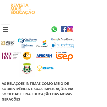
REVISTA
2595-9611​
ISSN
MAIS
https://portal.issn.org/resource/ISSN/2595-9611
EDUCAÇÃO
10.51778
PREFIXO DOI
https://doi.org/10.51778/2595-9611
AS RELAÇÕES ÍNTIMAS COMO MEIO DE
SOBREVIVÊNCIA E SUAS IMPLICAÇÕES NA
SOCIEDADE E NA EDUCAÇÃO DAS NOVAS
GERAÇÕES