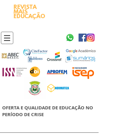
REVISTA
2595-9611​
ISSN
MAIS
https://portal.issn.org/resource/ISSN/2595-9611
EDUCAÇÃO
10.51778
PREFIXO DOI
https://doi.org/10.51778/2595-9611
OFERTA E QUALIDADE DE EDUCAÇÃO NO
PERÍODO DE CRISE