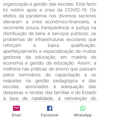
organização e gestão das escolas. Este facto
foi notório após a crise da COVID-19. Os
efeitos da pandemia nos diversos sectores
elevaram a crise econômico-financeira, a
recorrente pouca transparência e justiça na
distribuição de bens e serviços públicos, os
problemas de infraestruturas escolares que
reforçam a baixa qualificação,
aperfeiçoamento e especialização de muitos
gestores da educação, em matéria de
economia e gestão da educação. Assim, a
melhoria nas práticas de ensino que passam
pelos seminários de capacitação e os
reajustes na gestão pedagógica e das
escolas, associados à adequação das
despesas e rendas das famílias e do Estado
à taxa de natalidade, à reinvenção do
ambiente escolar em correspondência com
as infraestruturas, constituem vias basilares
Email
Facebook
WhatsApp
para a melhoria da oferta e qualidade de
educação em Angola, pelo que, suscita um
aumento das receitas financeiras alocadas a
educação, que possam atingir ao valor