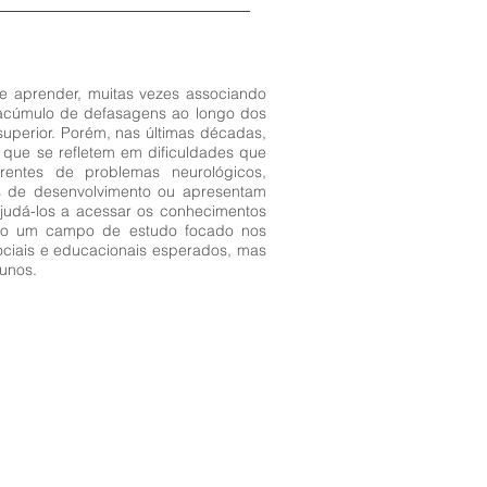
de aprender, muitas vezes associando
m acúmulo de defasagens ao longo dos
uperior. Porém, nas últimas décadas,
 que se refletem em dificuldades que
rentes de problemas neurológicos,
es de desenvolvimento ou apresentam
ajudá-los a acessar os conhecimentos
omo um campo de estudo focado nos
ociais e educacionais esperados, mas
unos.