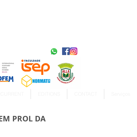
2595-9611​
ISSN
tps://portal.issn.org/resource/ISSN/2595-9611
10.51778
PREFIXO DOI
https://doi.org/10.51778/2595-9611
CURRENT
EDITIONS
CONTACT
Serviços
EM PROL DA