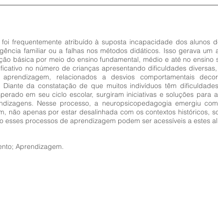
r foi frequentemente atribuído à suposta incapacidade dos alunos 
ligência familiar ou a falhas nos métodos didáticos. Isso gerava u
ão básica por meio do ensino fundamental, médio e até no ensino s
icativo no número de crianças apresentando dificuldades diversas,
aprendizagem, relacionados a desvios comportamentais decor
s. Diante da constatação de que muitos indivíduos têm dificuldad
perado em seu ciclo escolar, surgiram iniciativas e soluções para 
rendizagens. Nesse processo, a neuropsicopedagogia emergiu c
, não apenas por estar desalinhada com os contextos históricos, s
 esses processos de aprendizagem podem ser acessíveis a estes al
ento; Aprendizagem.