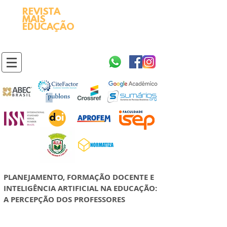
REVISTA
2595-9611​
ISSN
MAIS
https://portal.issn.org/resource/ISSN/2595-9611
EDUCAÇÃO
10.51778
PREFIXO DOI
https://doi.org/10.51778/2595-9611
PLANEJAMENTO, FORMAÇÃO DOCENTE E
INTELIGÊNCIA ARTIFICIAL NA EDUCAÇÃO:
A PERCEPÇÃO DOS PROFESSORES