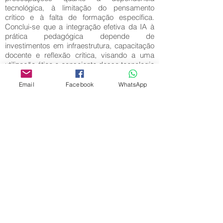
tecnológica, à limitação do pensamento
crítico e à falta de formação específica.
Conclui-se que a integração efetiva da IA à
prática pedagógica depende de
investimentos em infraestrutura, capacitação
docente e reflexão crítica, visando a uma
utilização ética e consciente dessa tecnologia
no contexto escolar.
Email
Facebook
WhatsApp
Palavras-Chave:
Inteligência artificial; Formação continuada;
Planejamento.
Editora Centro Educacional Sem Fronteiras
CNPJ:
32.170.155
/ 0001-62
Manoel Coelho Street, nº 600, 3rd floor room