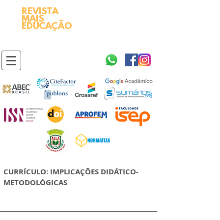
REVISTA
2595-9611​
ISSN
MAIS
https://portal.issn.org/resource/ISSN/2595-9611
EDUCAÇÃO
10.51778
PREFIXO DOI
https://doi.org/10.51778/2595-9611
CURRÍCULO: IMPLICAÇÕES DIDÁTICO-
METODOLÓGICAS