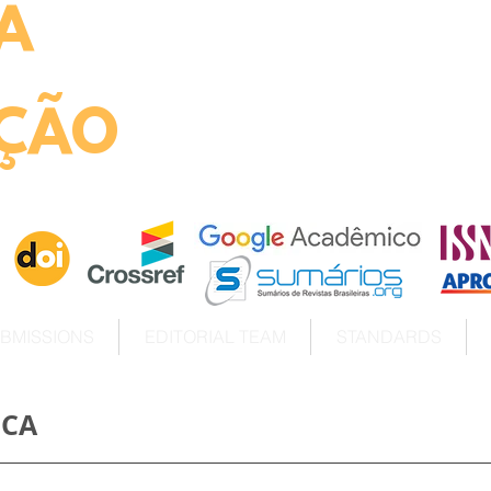
A
ht
ÇÃO
BMISSIONS
EDITORIAL TEAM
STANDARDS
ICA