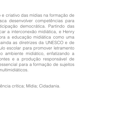
o e criativo das mídias na formação de
sca desenvolver competências para
ticipação democrática. Partindo das
ar a interconexão midiática, e Henry
xplora a educação midiática como uma
 ainda as diretrizes da UNESCO e de
lo escolar para promover letramento
o ambiente midiático, enfatizando a
fontes e a produção responsável de
ssencial para a formação de sujeitos
ltimidiáticos.
ência crítica; Mídia; Cidadania.