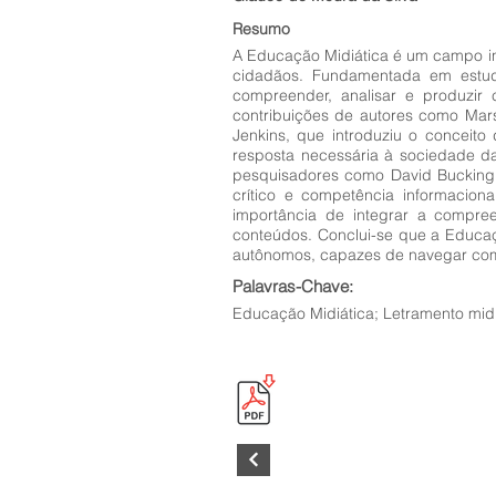
Resumo
A Educação Midiática é um campo inte
cidadãos. Fundamentada em estud
compreender, analisar e produzir 
contribuições de autores como Mars
Jenkins, que introduziu o conceito
resposta necessária à sociedade d
pesquisadores como David Buckingha
crítico e competência informacion
importância de integrar a compre
conteúdos. Conclui-se que a Educaç
autônomos, capazes de navegar com s
Palavras-Chave:
Educação Midiática; Letramento midiát