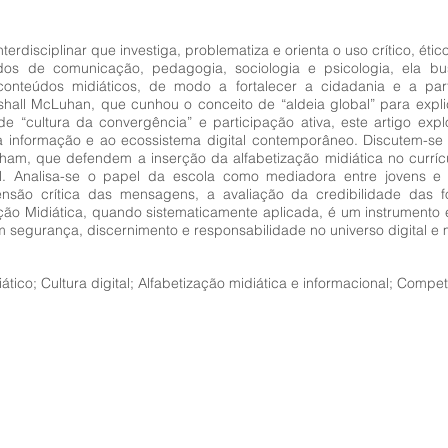
rdisciplinar que investiga, problematiza e orienta o uso crítico, étic
os de comunicação, pedagogia, sociologia e psicologia, ela bu
conteúdos midiáticos, de modo a fortalecer a cidadania e a par
hall McLuhan, que cunhou o conceito de “aldeia global” para explic
 de “cultura da convergência” e participação ativa, este artigo e
a informação e ao ecossistema digital contemporâneo. Discutem-se
m, que defendem a inserção da alfabetização midiática no currícu
al. Analisa-se o papel da escola como mediadora entre jovens e 
ensão crítica das mensagens, a avaliação da credibilidade das 
ão Midiática, quando sistematicamente aplicada, é um instrumento e
egurança, discernimento e responsabilidade no universo digital e mu
ico; Cultura digital; Alfabetização midiática e informacional; Compet