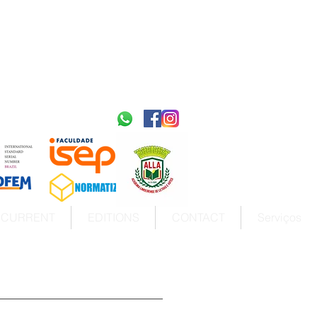
2595-9611​
ISSN
tps://portal.issn.org/resource/ISSN/2595-9611
10.51778
PREFIXO DOI
https://doi.org/10.51778/2595-9611
CURRENT
EDITIONS
CONTACT
Serviços