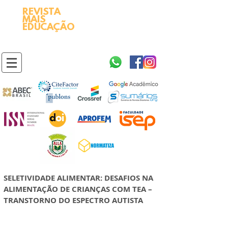
REVISTA
2595-9611​
ISSN
MAIS
https://portal.issn.org/resource/ISSN/2595-9611
EDUCAÇÃO
10.51778
PREFIXO DOI
https://doi.org/10.51778/2595-9611
SELETIVIDADE ALIMENTAR: DESAFIOS NA
ALIMENTAÇÃO DE CRIANÇAS COM TEA –
TRANSTORNO DO ESPECTRO AUTISTA