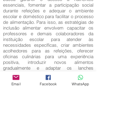
essenciais, fomentar a participação social
durante refeições e adequar o ambiente
escolar e doméstico para facilitar o processo
de alimentação. Para isso, as estratégias de
inclusão alimentar envolvem capacitar os
professores e demais colaboradores da
instituição escolar para atender às
necessidades específicas, criar ambientes
acolhedores para as refeições, oferecer
oficinas culinárias para uma experiência
positiva, introduzir novos alimentos
gradualmente e adaptar os lanches
escolares às necessidades nutricionais e
sensoriais. Também é importante fornecer
Email
Facebook
WhatsApp
suporte e formação para as famílias,
compartilhando experiências e estratégias
práticas.
Palavras-Chave:
Seletividade alimentar; Inclusão escolar; TEA.