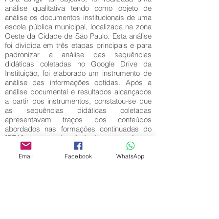
análise qualitativa tendo como objeto de
análise os documentos institucionais de uma
escola pública municipal, localizada na zona
Oeste da Cidade de São Paulo. Esta análise
foi dividida em três etapas principais e para
padronizar a análise das sequências
didáticas coletadas no Google Drive da
Instituição, foi elaborado um instrumento de
análise das informações obtidas. Após a
análise documental e resultados alcançados
a partir dos instrumentos, constatou-se que
as sequências didáticas coletadas
apresentavam traços dos conteúdos
abordados nas formações continuadas do
[PEA] nos anos de referência, o que reforçou
a ideia de que as experiências formativas
foram incorporadas à práxis docente na
Email
Facebook
WhatsApp
unidade escolar.
Palavras-Chave:
Experiências pedagógicas; Práxis dos
professores; Sequências didáticas, Escola
pública municipal.