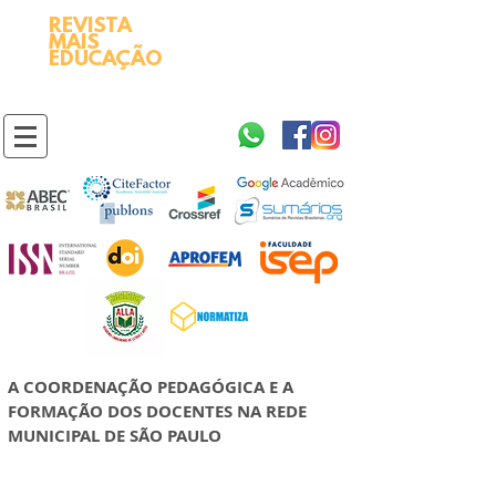
REVISTA
2595-9611​
ISSN
MAIS
https://portal.issn.org/resource/ISSN/2595-9611
EDUCAÇÃO
10.51778
PREFIXO DOI
https://doi.org/10.51778/2595-9611
A COORDENAÇÃO PEDAGÓGICA E A
FORMAÇÃO DOS DOCENTES NA REDE
MUNICIPAL DE SÃO PAULO