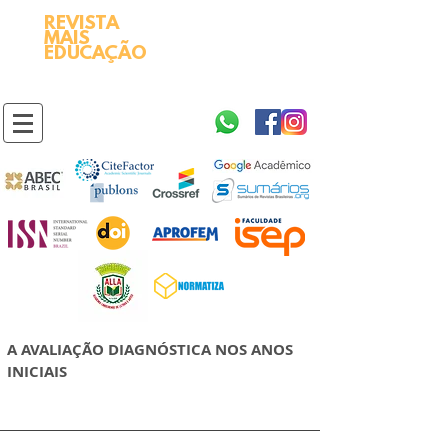
REVISTA
2595-9611​
ISSN
MAIS
https://portal.issn.org/resource/ISSN/2595-9611
EDUCAÇÃO
10.51778
PREFIXO DOI
https://doi.org/10.51778/2595-9611
A AVALIAÇÃO DIAGNÓSTICA NOS ANOS
INICIAIS