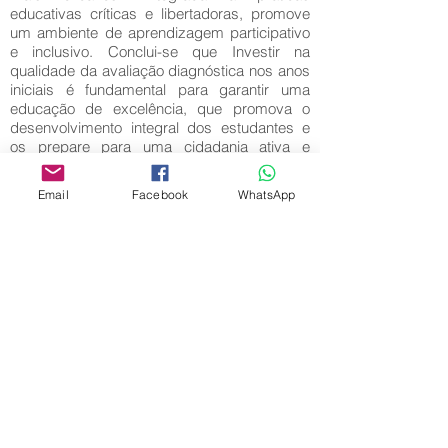
educativas críticas e libertadoras, promove
um ambiente de aprendizagem participativo
e inclusivo. Conclui-se que Investir na
qualidade da avaliação diagnóstica nos anos
iniciais é fundamental para garantir uma
educação de excelência, que promova o
desenvolvimento integral dos estudantes e
os prepare para uma cidadania ativa e
crítica.
Palavras-Chave:
Email
Facebook
WhatsApp
Avaliação diagnóstica; Práticas educativas;
Anos iniciais; Educação crítica; Educação
libertadora.
Editora Centro Educacional Sem Fronteiras
CNPJ:
32.170.155
/ 0001-62