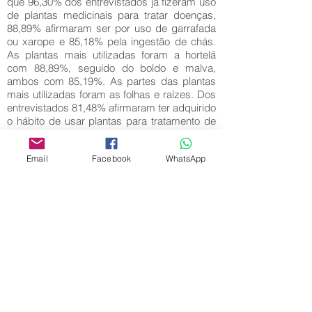
que 96,30% dos entrevistados já fizeram uso
de plantas medicinais para tratar doenças,
88,89% afirmaram ser por uso de garrafada
ou xarope e 85,18% pela ingestão de chás.
As plantas mais utilizadas foram a hortelã
com 88,89%, seguido do boldo e malva,
ambos com 85,19%. As partes das plantas
mais utilizadas foram as folhas e raízes. Dos
entrevistados 81,48% afirmaram ter adquirido
o hábito de usar plantas para tratamento de
doenças com a mãe. Por último, o
aprendizado da aula de campo foi explorado
Email
Facebook
WhatsApp
em debates nas aulas e feira de ciências.
Palavras-Chave:
Aula de campo; Plantas medicinais; Povo
tremembé.