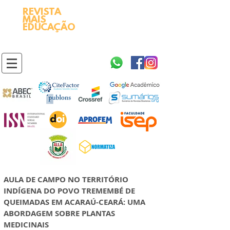
REVISTA
2595-9611​
ISSN
MAIS
https://portal.issn.org/resource/ISSN/2595-9611
EDUCAÇÃO
10.51778
PREFIXO DOI
https://doi.org/10.51778/2595-9611
AULA DE CAMPO NO TERRITÓRIO
INDÍGENA DO POVO TREMEMBÉ DE
QUEIMADAS EM ACARAÚ-CEARÁ: UMA
ABORDAGEM SOBRE PLANTAS
MEDICINAIS