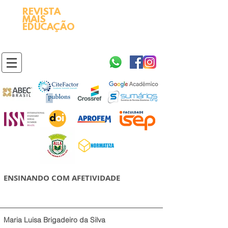
REVISTA
2595-9611​
ISSN
MAIS
https://portal.issn.org/resource/ISSN/2595-9611
EDUCAÇÃO
10.51778
PREFIXO DOI
https://doi.org/10.51778/2595-9611
ENSINANDO COM AFETIVIDADE
Maria Luisa Brigadeiro da Silva