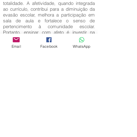
totalidade. A afetividade, quando integrada
ao currículo, contribui para a diminuição da
evasão escolar, melhora a participação em
sala de aula e fortalece o senso de
pertencimento à comunidade escolar.
Portanto, ensinar com afeto é investir na
formação integral, respeitando o ritmo e as
necessidades individuais de cada estudante.
Email
Facebook
WhatsApp
Palavras-Chave:
Afetividade; Aprendizagem; Educação.
Editora Centro Educacional Sem Fronteiras
CNPJ:
32.170.155
/ 0001-62
Manoel Coelho Street, nº 600, 3rd floor room
313 | 314 - Center - São Caetano do Sul - SP
E-mail:
contato@revistamaiseducacao.com