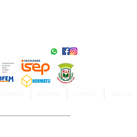
2595-9611​
ISSN
tps://portal.issn.org/resource/ISSN/2595-9611
10.51778
PREFIXO DOI
https://doi.org/10.51778/2595-9611
CURRENT
EDITIONS
CONTACT
Serviços