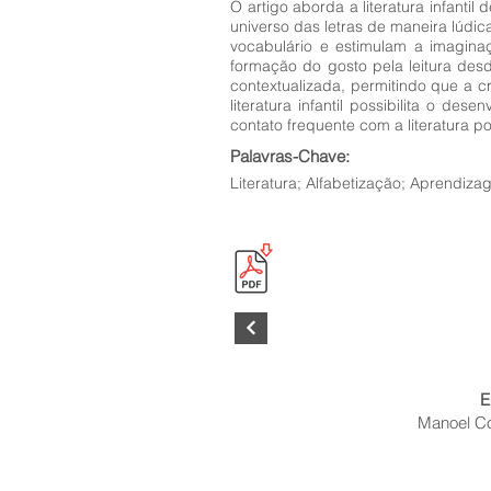
O artigo aborda a literatura infant
universo das letras de maneira lúdica
vocabulário e estimulam a imaginaç
formação do gosto pela leitura des
contextualizada, permitindo que a c
literatura infantil possibilita o de
contato frequente com a literatura po
Palavras-Chave:
Literatura; Alfabetização; Aprendiza
E
Manoel Coe