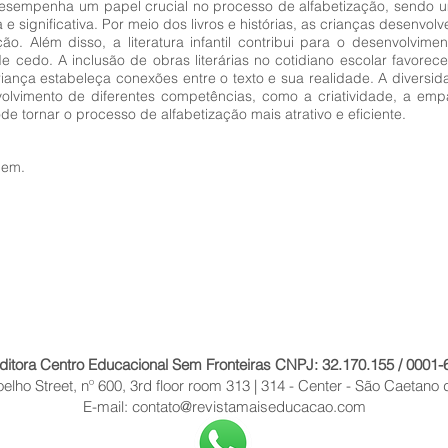
il desempenha um papel crucial no processo de alfabetização, sendo
 e significativa. Por meio dos livros e histórias, as crianças desenvol
ão. Além disso, a literatura infantil contribui para o desenvolvim
de cedo. A inclusão de obras literárias no cotidiano escolar favor
riança estabeleça conexões entre o texto e sua realidade. A divers
senvolvimento de diferentes competências, como a criatividade, a em
de tornar o processo de alfabetização mais atrativo e eficiente.
gem.
ditora Centro Educacional Sem Fronteiras CNPJ: 32.170.155 / 0001-
lho Street, nº 600, 3rd floor room 313 | 314 - Center - São Caetano 
E-mail:
contato@revistamaiseducacao.com