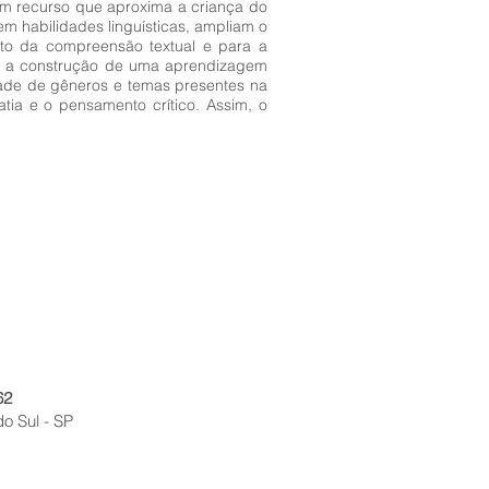
 um recurso que aproxima a criança do
vem habilidades linguísticas, ampliam o
ento da compreensão textual e para a
ece a construção de uma aprendizagem
idade de gêneros e temas presentes na
patia e o pensamento crítico. Assim, o
62
do Sul - SP