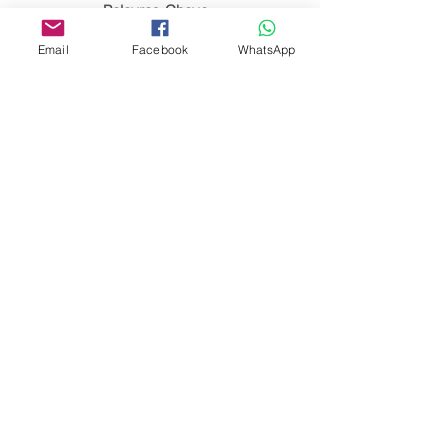
Palavras-Chave:
Letramento; Alfabetização; Lúdico;
Educação.
Email
Facebook
WhatsApp
Editora Centro Educacional Sem Fronteiras
CNPJ:
32.170.155
/ 0001-62
Manoel Coelho Street, nº 600, 3rd floor room
313 | 314 - Center - São Caetano do Sul - SP
E-mail:
contato@revistamaiseducacao.com
© Copyright 2018 | REVISTA MAIS EDUCAÇÃO |
Centro Educacional Sem Fronteiras