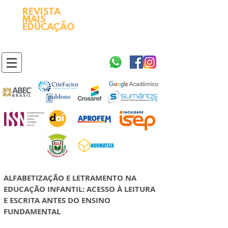
REVISTA
2595-9611​
ISSN
MAIS
https://portal.issn.org/resource/ISSN/2595-9611
EDUCAÇÃO
10.51778
PREFIXO DOI
https://doi.org/10.51778/2595-9611
ALFABETIZAÇÃO E LETRAMENTO NA
EDUCAÇÃO INFANTIL: ACESSO À LEITURA
E ESCRITA ANTES DO ENSINO
FUNDAMENTAL