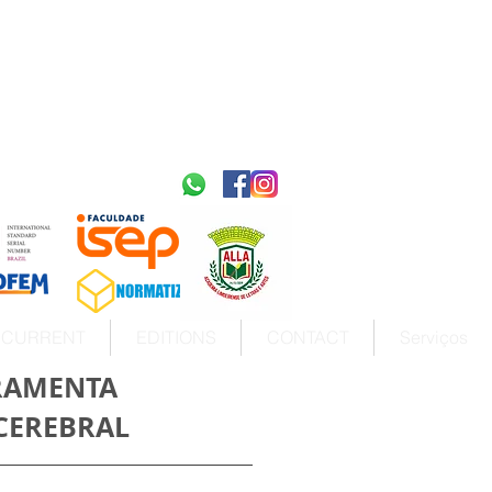
2595-9611​
ISSN
tps://portal.issn.org/resource/ISSN/2595-9611
10.51778
PREFIXO DOI
https://doi.org/10.51778/2595-9611
CURRENT
EDITIONS
CONTACT
Serviços
RRAMENTA
CEREBRAL