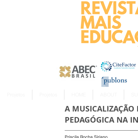
REVIST
MAIS
EDUCA
Projetos
Projetos
HOME
ABOUT
SU
A MUSICALIZAÇÃO
PEDAGÓGICA NA I
Priscila Rocha Siriano