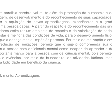
 paralisia cerebral vai muito além da promoção da autonomia e da 
gem, de desenvolvimento e do reconhecimento de suas capacidades e
er a aquisição de novas aprendizagens, experiências e a gra
 pessoa capaz. A partir do respeito e do reconhecimento das singu
adores estimular um ambiente de respeito e da valorização de cad
star e melhoria das condições de vida, para o desenvolvimento físico
ue a doença mental impõe às pessoas. Por meio da motivação e envo
 redução de limitações, permite que o sujeito compreenda sua
 a pessoa com deficiência mental como incapaz de aprender e dese
portante marco para a pessoa com deficiência mental, pois permite
 e vivências, por meio da brincadeira, de atividades lúdicas, ma
a ludicidade em benefício da criança.
volvimento; Aprendizagem.