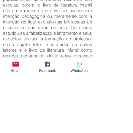
escolas, porém, o livro de literatura infantil
não é um recurso que deva ser usado sem
intenção pedagógica ou meramente com a
intenção de ficar exposto nas bibliotecas de
escolas ou nas salas de aula. Com isso,
estudou-se alfabetização e letramento e seus
aspectos sociais, a formação do professor
como sujeito leitor e formador de novos
leitores e o livro de literatura infantil como
recurso pedagógico deste novo processo
que estimula a contextualização, a
imaginação e a criatividade dos educandos
Email
Facebook
WhatsApp
no início de escolarização.
Palavras-Chave:
Letramento; Alfabetização; Literatura infantil;
Educador.