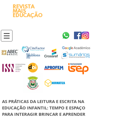
REVISTA
2595-9611​
ISSN
MAIS
https://portal.issn.org/resource/ISSN/2595-9611
EDUCAÇÃO
10.51778
PREFIXO DOI
https://doi.org/10.51778/2595-9611
AS PRÁTICAS DA LEITURA E ESCRITA NA
EDUCAÇÃO INFANTIL: TEMPO E ESPAÇO
PARA INTERAGIR BRINCAR E APRENDER