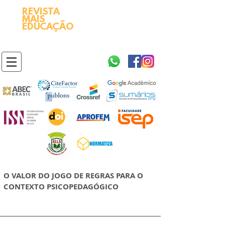
REVISTA
2595-9611​
ISSN
MAIS
https://portal.issn.org/resource/ISSN/2595-9611
EDUCAÇÃO
10.51778
PREFIXO DOI
https://doi.org/10.51778/2595-9611
O VALOR DO JOGO DE REGRAS PARA O
CONTEXTO PSICOPEDAGÓGICO