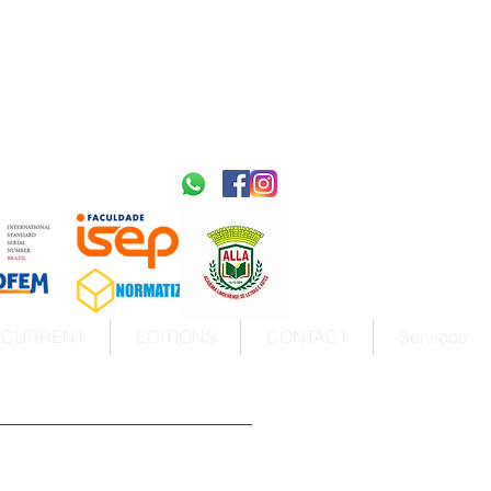
2595-9611​
ISSN
tps://portal.issn.org/resource/ISSN/2595-9611
10.51778
PREFIXO DOI
https://doi.org/10.51778/2595-9611
CURRENT
EDITIONS
CONTACT
Serviços