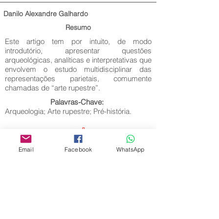
Danilo Alexandre Galhardo
Resumo
Este artigo tem por intuito, de modo
introdutório, apresentar questões
arqueológicas, analíticas e interpretativas que
envolvem o estudo multidisciplinar das
representações parietais, comumente
chamadas de “arte rupestre”.
Palavras-Chave:
Arqueologia; Arte rupestre; Pré-história.
Email
Facebook
WhatsApp
Editora Centro Educacional Sem Fronteiras
CNPJ:
32.170.155
/ 0001-62
Manoel Coelho Street, nº 600, 3rd floor room