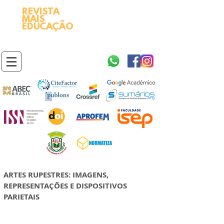
REVISTA
2595-9611​
ISSN
MAIS
https://portal.issn.org/resource/ISSN/2595-9611
EDUCAÇÃO
10.51778
PREFIXO DOI
https://doi.org/10.51778/2595-9611
ARTES RUPESTRES: IMAGENS,
REPRESENTAÇÕES E DISPOSITIVOS
PARIETAIS