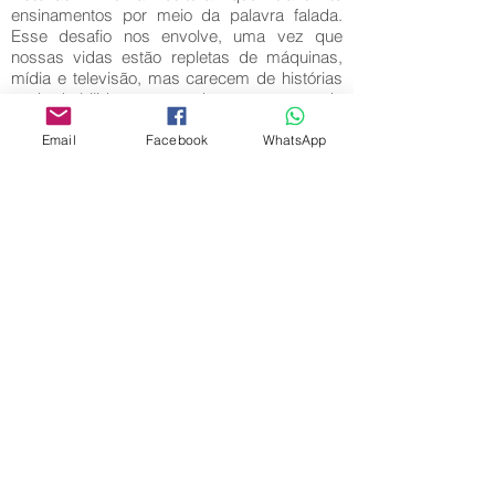
ensinamentos por meio da palavra falada.
Esse desafio nos envolve, uma vez que
nossas vidas estão repletas de máquinas,
mídia e televisão, mas carecem de histórias
e de habilidosos contadores capazes de
compartilhá-las.
Email
Facebook
WhatsApp
Palavras-Chave:
Desafio; Memória; Tradição Oral.
Editora Centro Educacional Sem Fronteiras
CNPJ:
32.170.155
/ 0001-62
Manoel Coelho Street, nº 600, 3rd floor room
313 | 314 - Center - São Caetano do Sul - SP
E-mail:
contato@revistamaiseducacao.com