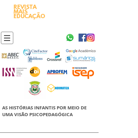
REVISTA
2595-9611​
ISSN
MAIS
https://portal.issn.org/resource/ISSN/2595-9611
EDUCAÇÃO
10.51778
PREFIXO DOI
https://doi.org/10.51778/2595-9611
AS HISTÓRIAS INFANTIS POR MEIO DE
UMA VISÃO PSICOPEDAGÓGICA