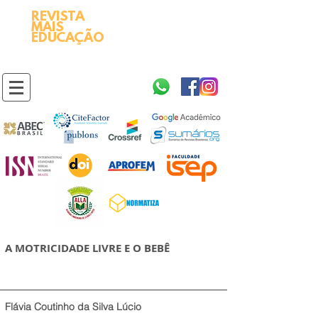
REVISTA
2595-9611​
ISSN
MAIS
https://portal.issn.org/resource/ISSN/2595-9611
EDUCAÇÃO
10.51778
PREFIXO DOI
https://doi.org/10.51778/2595-9611
A MOTRICIDADE LIVRE E O BEBÊ
Flávia Coutinho da Silva Lúcio