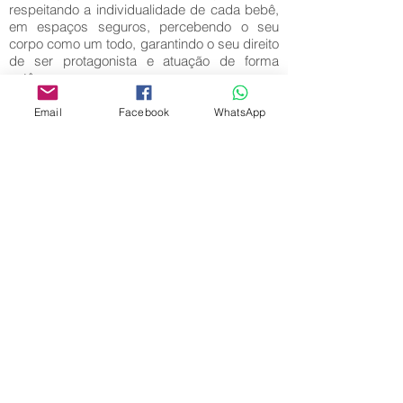
respeitando a individualidade de cada bebê,
em espaços seguros, percebendo o seu
corpo como um todo, garantindo o seu direito
de ser protagonista e atuação de forma
autônoma.
Palavras-Chave:
Email
Facebook
WhatsApp
Movimento Livre; Esquema corporal;
Espontâneo.
Editora Centro Educacional Sem Fronteiras
CNPJ:
32.170.155
/ 0001-62
Manoel Coelho Street, nº 600, 3rd floor room
313 | 314 - Center - São Caetano do Sul - SP
E-mail:
contato@revistamaiseducacao.com