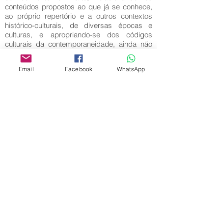
conteúdos propostos ao que já se conhece,
ao próprio repertório e a outros contextos
histórico-culturais, de diversas épocas e
culturas, e apropriando-se dos códigos
culturais da contemporaneidade, ainda não
transformados definitivamente em história.
Palavras-Chave:
Email
Facebook
WhatsApp
Aplicabilidade Artística Pedagógica; Desenho
escolar; Estudos Motivadores.
Editora Centro Educacional Sem Fronteiras
CNPJ:
32.170.155
/ 0001-62
Manoel Coelho Street, nº 600, 3rd floor room
313 | 314 - Center - São Caetano do Sul - SP
E-mail:
contato@revistamaiseducacao.com