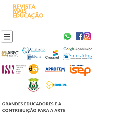
REVISTA
2595-9611​
ISSN
MAIS
https://portal.issn.org/resource/ISSN/2595-9611
EDUCAÇÃO
10.51778
PREFIXO DOI
https://doi.org/10.51778/2595-9611
GRANDES EDUCADORES E A
CONTRIBUIÇÃO PARA A ARTE