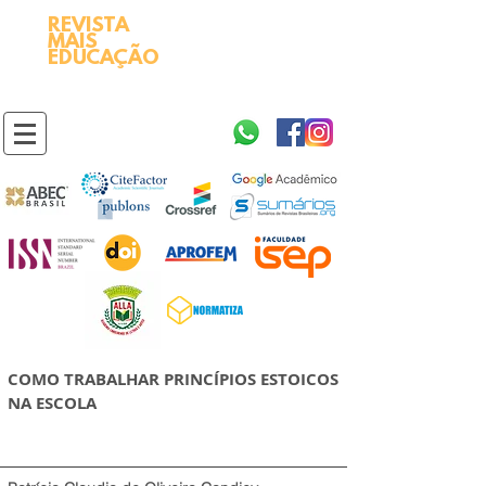
REVISTA
2595-9611​
ISSN
MAIS
https://portal.issn.org/resource/ISSN/2595-9611
EDUCAÇÃO
10.51778
PREFIXO DOI
https://doi.org/10.51778/2595-9611
COMO TRABALHAR PRINCÍPIOS ESTOICOS
NA ESCOLA