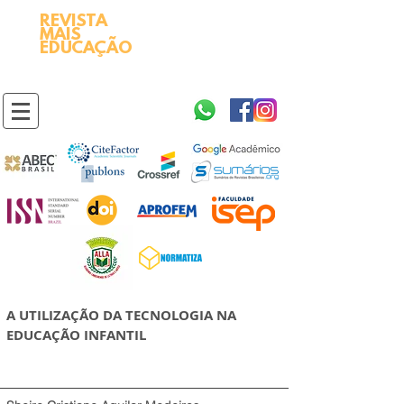
REVISTA
2595-9611​
ISSN
MAIS
https://portal.issn.org/resource/ISSN/2595-9611
EDUCAÇÃO
10.51778
PREFIXO DOI
https://doi.org/10.51778/2595-9611
A UTILIZAÇÃO DA TECNOLOGIA NA
EDUCAÇÃO INFANTIL