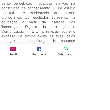
serão percebidas mudanças efetivas na
construção de conhecimento. É um estudo
qualitativa e exploratório de revisão
bibliográfica. Os resultados apresentam a
educação a partir da inserção das
Tecnologias Digitais da Informação e
Comunicação - TDIC, a reflexão sobre o
excesso de tempo frente as telas pelas
crianças e a contribuição dos recursos
tecnológicos na educação, considerando a
urgência em educar para formar seres
críticos frente a tecnologia e não meros
Email
Facebook
WhatsApp
usuários passivos.
Palavras-Chave:
Aprendizagem; Educação Infantil; Tecnologia.