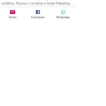
conflitos, Rússia x Ucrânia e Israel Palestina.
Palavras-Chave:
Revolução Russa; Lênin; Stalin; Revolução;
Email
Facebook
WhatsApp
Polarização.
Editora Centro Educacional Sem Fronteiras
CNPJ:
32.170.155
/ 0001-62
Manoel Coelho Street, nº 600, 3rd floor room
313 | 314 - Center - São Caetano do Sul - SP
E-mail:
contato@revistamaiseducacao.com
© Copyright 2018 | REVISTA MAIS EDUCAÇÃO |
Centro Educacional Sem Fronteiras