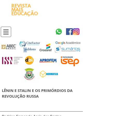
REVISTA
2595-9611​
ISSN
MAIS
https://portal.issn.org/resource/ISSN/2595-9611
EDUCAÇÃO
10.51778
PREFIXO DOI
https://doi.org/10.51778/2595-9611
LÊNIN E STALIN E OS PRIMÓRDIOS DA
REVOLUÇÃO RUSSA