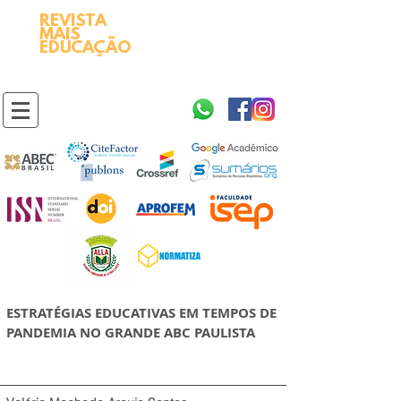
REVISTA
2595-9611​
ISSN
MAIS
https://portal.issn.org/resource/ISSN/2595-9611
EDUCAÇÃO
10.51778
PREFIXO DOI
https://doi.org/10.51778/2595-9611
ESTRATÉGIAS EDUCATIVAS EM TEMPOS DE
PANDEMIA NO GRANDE ABC PAULISTA