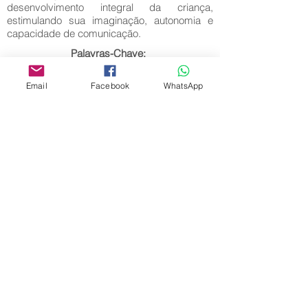
desenvolvimento integral da criança,
estimulando sua imaginação, autonomia e
capacidade de comunicação.
Palavras-Chave:
Educação Infantil; Desenho;
Desenvolvimento Infantil; Criatividade;
Email
Facebook
WhatsApp
Expressão; Aprendizagem; Coordenação
Motora; Piaget; Vygotsky.
Editora Centro Educacional Sem Fronteiras
CNPJ:
32.170.155
/ 0001-62
Manoel Coelho Street, nº 600, 3rd floor room
313 | 314 - Center - São Caetano do Sul - SP
E-mail:
contato@revistamaiseducacao.com