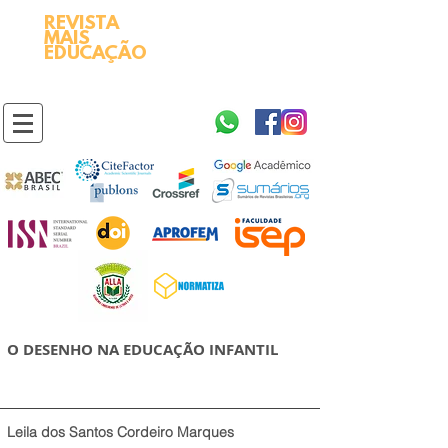
REVISTA
2595-9611​
ISSN
MAIS
https://portal.issn.org/resource/ISSN/2595-9611
EDUCAÇÃO
10.51778
PREFIXO DOI
https://doi.org/10.51778/2595-9611
O DESENHO NA EDUCAÇÃO INFANTIL
Leila dos Santos Cordeiro Marques