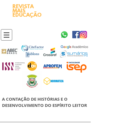
REVISTA
2595-9611​
ISSN
MAIS
https://portal.issn.org/resource/ISSN/2595-9611
EDUCAÇÃO
10.51778
PREFIXO DOI
https://doi.org/10.51778/2595-9611
A CONTAÇÃO DE HISTÓRIAS E O
DESENVOLVIMENTO DO ESPÍRITO LEITOR