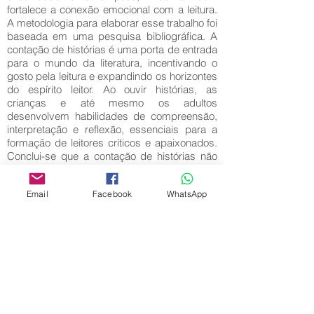
fortalece a conexão emocional com a leitura.
A metodologia para elaborar esse trabalho foi
baseada em uma pesquisa bibliográfica. A
contação de histórias é uma porta de entrada
para o mundo da literatura, incentivando o
gosto pela leitura e expandindo os horizontes
do espírito leitor. Ao ouvir histórias, as
crianças e até mesmo os adultos
desenvolvem habilidades de compreensão,
interpretação e reflexão, essenciais para a
formação de leitores críticos e apaixonados.
Conclui-se que a contação de histórias não
apenas alimenta o espírito leitor, mas
também nutre a alma, inspirando sonhos,
Email
Facebook
WhatsApp
despertando emoções e cultivando um amor
eterno pela arte da narrativa.
Palavras-Chave:
Contação de Histórias; Curiosidade;
Imaginação.