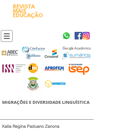
REVISTA
2595-9611​
ISSN
MAIS
https://portal.issn.org/resource/ISSN/2595-9611
EDUCAÇÃO
10.51778
PREFIXO DOI
https://doi.org/10.51778/2595-9611
MIGRAÇÕES E DIVERSIDADE LINGUÍSTICA
Katia Regina Paduano Zanona