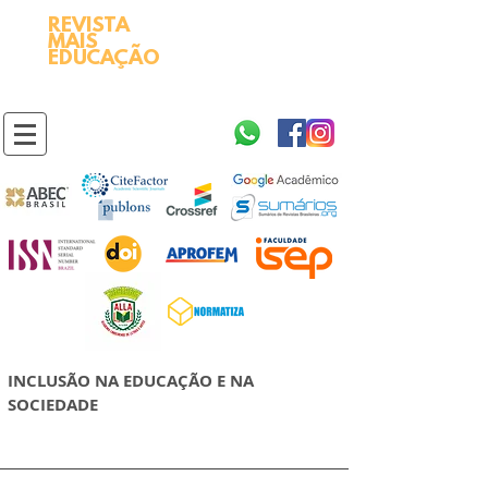
REVISTA
2595-9611​
ISSN
MAIS
https://portal.issn.org/resource/ISSN/2595-9611
EDUCAÇÃO
10.51778
PREFIXO DOI
https://doi.org/10.51778/2595-9611
INCLUSÃO NA EDUCAÇÃO E NA
SOCIEDADE