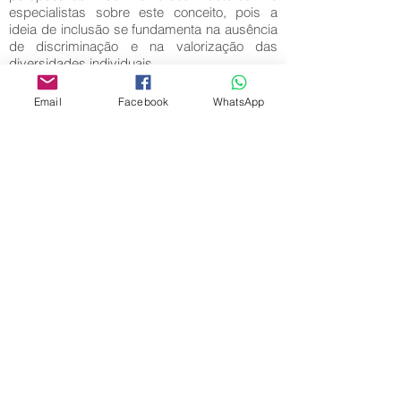
especialistas sobre este conceito, pois a
ideia de inclusão se fundamenta na ausência
de discriminação e na valorização das
diversidades individuais.
Palavras-Chave:
Email
Facebook
WhatsApp
Inclusão; Socialização; Discriminação;
Respeito.
Editora Centro Educacional Sem Fronteiras
CNPJ:
32.170.155
/ 0001-62
Manoel Coelho Street, nº 600, 3rd floor room
313 | 314 - Center - São Caetano do Sul - SP
E-mail:
contato@revistamaiseducacao.com