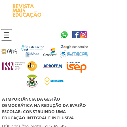
REVISTA
2595-9611​
ISSN
MAIS
https://portal.issn.org/resource/ISSN/2595-9611
EDUCAÇÃO
10.51778
PREFIXO DOI
https://doi.org/10.51778/2595-9611
A IMPORTÂNCIA DA GESTÃO
DEMOCRÁTICA NA REDUÇÃO DA EVASÃO
ESCOLAR: CONSTRUINDO UMA
EDUCAÇÃO INTEGRAL E INCLUSIVA
DOI:
https://doi.org/10.51778/2595-