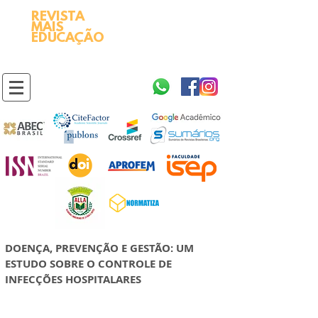
REVISTA
2595-9611​
ISSN
MAIS
https://portal.issn.org/resource/ISSN/2595-9611
EDUCAÇÃO
10.51778
PREFIXO DOI
https://doi.org/10.51778/2595-9611
DOENÇA, PREVENÇÃO E GESTÃO: UM
ESTUDO SOBRE O CONTROLE DE
INFECÇÕES HOSPITALARES