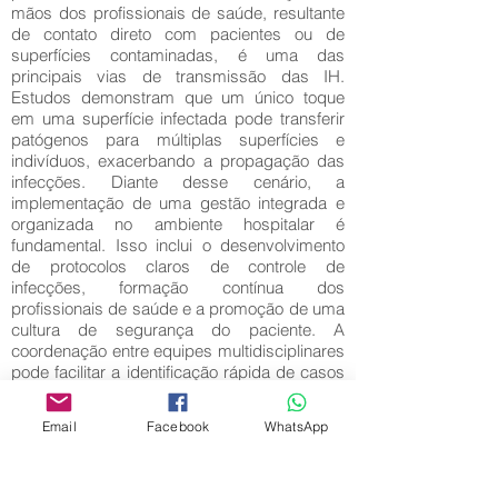
mãos dos profissionais de saúde, resultante
de contato direto com pacientes ou de
superfícies contaminadas, é uma das
principais vias de transmissão das IH.
Estudos demonstram que um único toque
em uma superfície infectada pode transferir
patógenos para múltiplas superfícies e
indivíduos, exacerbando a propagação das
infecções. Diante desse cenário, a
implementação de uma gestão integrada e
organizada no ambiente hospitalar é
fundamental. Isso inclui o desenvolvimento
de protocolos claros de controle de
infecções, formação contínua dos
profissionais de saúde e a promoção de uma
cultura de segurança do paciente. A
coordenação entre equipes multidisciplinares
pode facilitar a identificação rápida de casos
de IH e a adoção de medidas corretivas
eficazes. Além disso, a coleta e análise
Email
Facebook
WhatsApp
sistemática de dados sobre infecções
hospitalares são essenciais para monitorar
tendências, identificar áreas de risco e