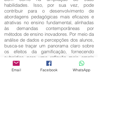
habilidades. Isso, por sua vez, pode
contribuir para o desenvolvimento de
abordagens pedagógicas mais eficazes e
atrativas no ensino fundamental, alinhadas
às demandas contemporâneas por
métodos de ensino inovadores. Por meio da
análise de dados e percepções dos alunos,
busca-se traçar um panorama claro sobre
os efeitos da gamificação, fornecendo
subsídios para uma reflexão mais ampla
sobre o desenvolvimento educacional e a
promoção do engajamento estudantil.
Email
Facebook
WhatsApp
Palavras-Chave:
Gamificação; ensino fundamental; Ciências;
Metodologia ativa; Engajamento.