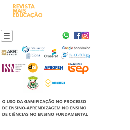
REVISTA
2595-9611​
ISSN
MAIS
https://portal.issn.org/resource/ISSN/2595-9611
EDUCAÇÃO
10.51778
PREFIXO DOI
https://doi.org/10.51778/2595-9611
O USO DA GAMIFICAÇÃO NO PROCESSO
DE ENSINO-APRENDIZAGEM NO ENSINO
DE CIÊNCIAS NO ENSINO FUNDAMENTAL