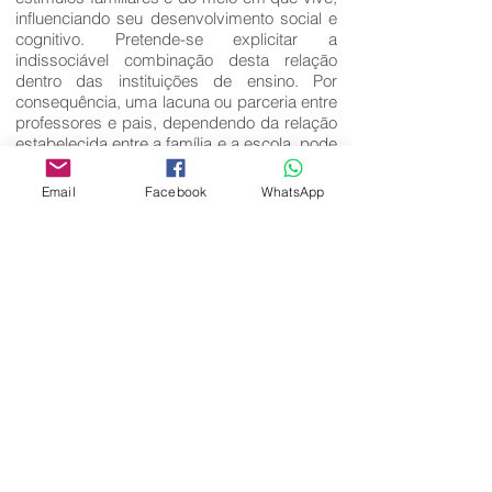
influenciando seu desenvolvimento social e
cognitivo. Pretende-se explicitar a
indissociável combinação desta relação
dentro das instituições de ensino. Por
consequência, uma lacuna ou parceria entre
professores e pais, dependendo da relação
estabelecida entre a família e a escola, pode
se formar na contribuição do
desenvolvimento integral da criança.
Email
Facebook
WhatsApp
Palavras-Chave:
Família; Criança; Ensino e aprendizagem.
Editora Centro Educacional Sem Fronteiras
CNPJ:
32.170.155
/ 0001-62
Manoel Coelho Street, nº 600, 3rd floor room