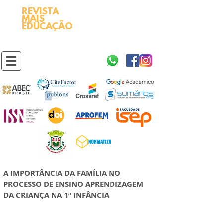
REVISTA
2595-9611​
ISSN
MAIS
https://portal.issn.org/resource/ISSN/2595-9611
EDUCAÇÃO
10.51778
PREFIXO DOI
https://doi.org/10.51778/2595-9611
A IMPORTÂNCIA DA FAMÍLIA NO
PROCESSO DE ENSINO APRENDIZAGEM
DA CRIANÇA NA 1ª INFÂNCIA