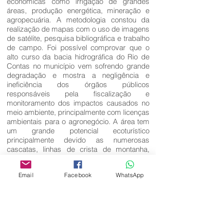
econômicas como irrigação de grandes
áreas, produção energética, mineração e
agropecuária. A metodologia constou da
realização de mapas com o uso de imagens
de satélite, pesquisa bibliográfica e trabalho
de campo. Foi possível comprovar que o
alto curso da bacia hidrográfica do Rio de
Contas no município vem sofrendo grande
degradação e mostra a negligência e
ineficiência dos órgãos públicos
responsáveis pela fiscalização e
monitoramento dos impactos causados no
meio ambiente, principalmente com licenças
ambientais para o agronegócio. A área tem
um grande potencial ecoturístico
principalmente devido as numerosas
cascatas, linhas de crista de montanha,
cachoeiras e trilhas nas serras com grande
beleza cênica, além do clima tropical de
Email
Facebook
WhatsApp
altitude ideal para descansar e aproveitar o
frio da noite.
Palavras-Chave: