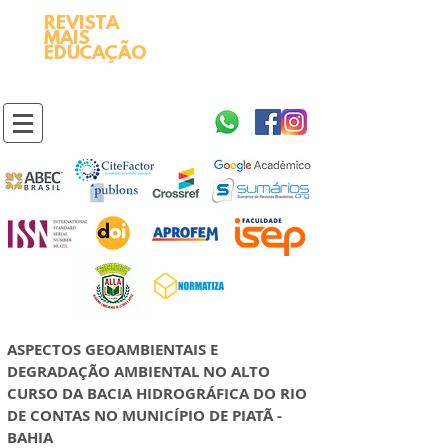
REVISTA
2595-9611​
ISSN
MAIS
https://portal.issn.org/resource/ISSN/2595-9611
EDUCAÇÃO
10.51778
PREFIXO DOI
https://doi.org/10.51778/2595-9611
ASPECTOS GEOAMBIENTAIS E
DEGRADAÇÃO AMBIENTAL NO ALTO
CURSO DA BACIA HIDROGRÁFICA DO RIO
DE CONTAS NO MUNICÍPIO DE PIATÃ -
BAHIA