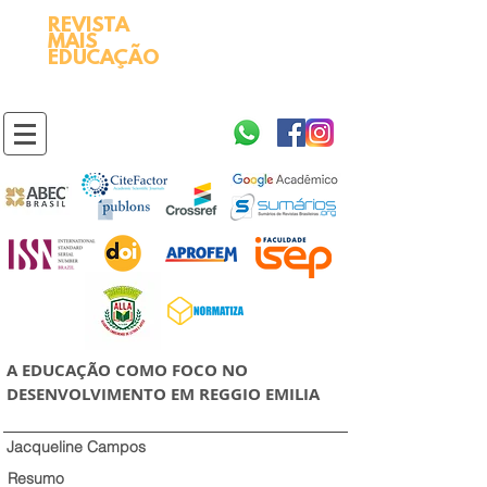
REVISTA
2595-9611​
ISSN
MAIS
https://portal.issn.org/resource/ISSN/2595-9611
EDUCAÇÃO
10.51778
PREFIXO DOI
https://doi.org/10.51778/2595-9611
A EDUCAÇÃO COMO FOCO NO
DESENVOLVIMENTO EM REGGIO EMILIA
Jacqueline Campos
Resumo