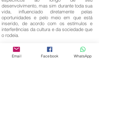
desenvolvimento, mas sim durante toda sua
vida, influenciado diretamente pelas
oportunidades e pelo meio em que está
inserido, de acordo com os estímulos e
interferências da cultura e da sociedade que
o rodeia.
Palavras-Chave:
Desenvolvimento; Maturação;
Email
Facebook
WhatsApp
Aprendizagem.
Editora Centro Educacional Sem Fronteiras
CNPJ:
32.170.155
/ 0001-62
Manoel Coelho Street, nº 600, 3rd floor room