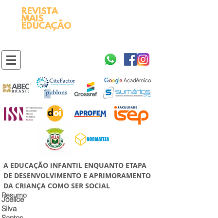
REVISTA
2595-9611​
ISSN
MAIS
https://portal.issn.org/resource/ISSN/2595-9611
EDUCAÇÃO
10.51778
PREFIXO DOI
https://doi.org/10.51778/2595-9611
A EDUCAÇÃO INFANTIL ENQUANTO ETAPA
DE DESENVOLVIMENTO E APRIMORAMENTO
DA CRIANÇA COMO SER SOCIAL
Resumo
Joelice
Silva
Santos