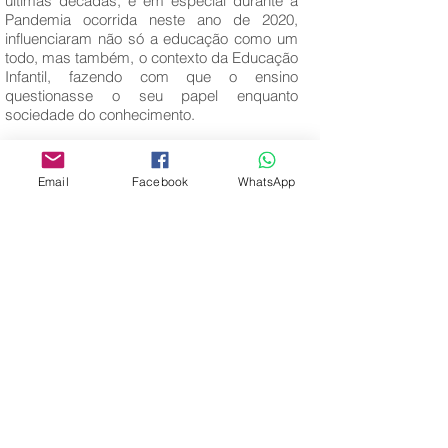
últimas décadas, e em especial durante a
Pandemia ocorrida neste ano de 2020,
influenciaram não só a educação como um
todo, mas também, o contexto da Educação
Infantil, fazendo com que o ensino
questionasse o seu papel enquanto
sociedade do conhecimento.
Palavras-Chave:
Educação Infantil; Infância; Internet; Ensino a
Email
Facebook
WhatsApp
Distância.
Editora Centro Educacional Sem Fronteiras
CNPJ:
32.170.155
/ 0001-62
Manoel Coelho Street, nº 600, 3rd floor room