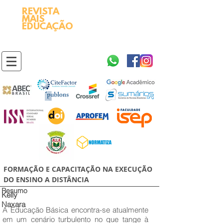
REVISTA
2595-9611​
ISSN
MAIS
https://portal.issn.org/resource/ISSN/2595-9611
EDUCAÇÃO
10.51778
PREFIXO DOI
https://doi.org/10.51778/2595-9611
FORMAÇÃO E CAPACITAÇÃO NA EXECUÇÃO
DO ENSINO A DISTÂNCIA
Resumo
Kelly
Naxara
A Educação Básica encontra-se atualmente
em um cenário turbulento no que tange à