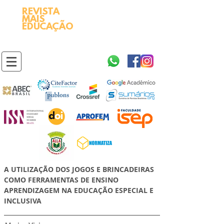
REVISTA
2595-9611​
ISSN
MAIS
https://portal.issn.org/resource/ISSN/2595-9611
EDUCAÇÃO
10.51778
PREFIXO DOI
https://doi.org/10.51778/2595-9611
A UTILIZAÇÃO DOS JOGOS E BRINCADEIRAS
COMO FERRAMENTAS DE ENSINO
APRENDIZAGEM NA EDUCAÇÃO ESPECIAL E
INCLUSIVA