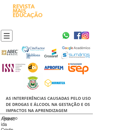
REVISTA
2595-9611​
ISSN
MAIS
https://portal.issn.org/resource/ISSN/2595-9611
EDUCAÇÃO
10.51778
PREFIXO DOI
https://doi.org/10.51778/2595-9611
AS INTERFERÊNCIAS CAUSADAS PELO USO
DE DROGAS E ÁLCOOL NA GESTAÇÃO E OS
IMPACTOS NA APRENDIZAGEM
Resumo
Aparec
ida
Cristin