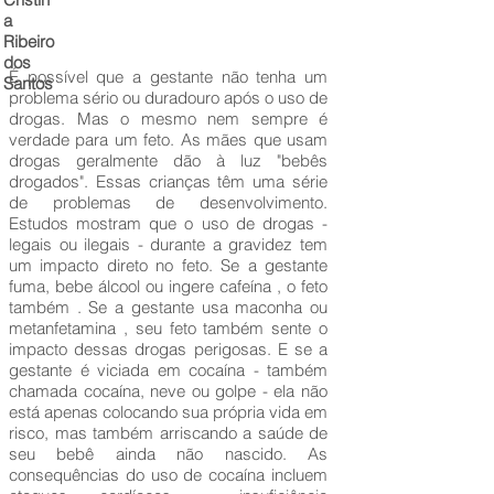
a
Ribeiro
dos
É possível que a gestante não tenha um
Santos
problema sério ou duradouro após o uso de
drogas. Mas o mesmo nem sempre é
verdade para um feto. As mães que usam
drogas geralmente dão à luz "bebês
drogados". Essas crianças têm uma série
de problemas de desenvolvimento.
Estudos mostram que o uso de drogas -
legais ou ilegais - durante a gravidez tem
um impacto direto no feto. Se a gestante
fuma, bebe álcool ou ingere cafeína , o feto
também . Se a gestante usa maconha ou
metanfetamina , seu feto também sente o
impacto dessas drogas perigosas. E se a
gestante é viciada em cocaína - também
chamada cocaína, neve ou golpe - ela não
está apenas colocando sua própria vida em
risco, mas também arriscando a saúde de
seu bebê ainda não nascido. As
consequências do uso de cocaína incluem