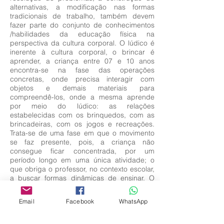
alternativas, a modificação nas formas
tradicionais de trabalho, também devem
fazer parte do conjunto de conhecimentos
/habilidades da educação física na
perspectiva da cultura corporal. O lúdico é
inerente à cultura corporal, o brincar é
aprender, a criança entre 07 e 10 anos
encontra-se na fase das operações
concretas, onde precisa interagir com
objetos e demais materiais para
compreendê-los, onde a mesma aprende
por meio do lúdico: as relações
estabelecidas com os brinquedos, com as
brincadeiras, com os jogos e recreações.
Trata-se de uma fase em que o movimento
se faz presente, pois, a criança não
consegue ficar concentrada, por um
período longo em uma única atividade; o
que obriga o professor, no contexto escolar,
a buscar formas dinâmicas de ensinar. O
que necessariamente obriga o professor de
Educação Física a elaborar atividades
Email
Facebook
WhatsApp
dinâmicas e que respeitem essa fase de
desenvolvimento da criança para que as
aulas de Educação Física sejam mais do