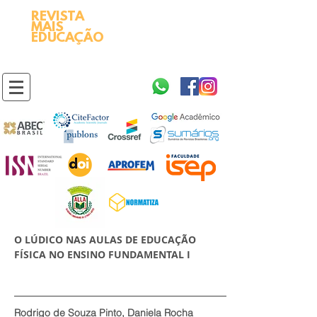
REVISTA
2595-9611​
ISSN
MAIS
https://portal.issn.org/resource/ISSN/2595-9611
EDUCAÇÃO
10.51778
PREFIXO DOI
https://doi.org/10.51778/2595-9611
O LÚDICO NAS AULAS DE EDUCAÇÃO
FÍSICA NO ENSINO FUNDAMENTAL I
Rodrigo de Souza Pinto, Daniela Rocha