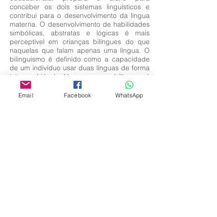
conceber os dois sistemas linguísticos e
contribui para o desenvolvimento da língua
materna. O desenvolvimento de habilidades
simbólicas, abstratas e lógicas é mais
perceptível em crianças bilíngues do que
naquelas que falam apenas uma língua. O
bilinguismo é definido como a capacidade
de um indivíduo usar duas línguas de forma
intercambiável. Uma pessoa bilíngue é
aquela que pode entender, comunicar e se
expressar de forma clara e precisa em duas
Email
Facebook
WhatsApp
línguas.
Palavras-Chave:
Aprendizagem; Capacidades; Habilidades.
Editora Centro Educacional Sem Fronteiras