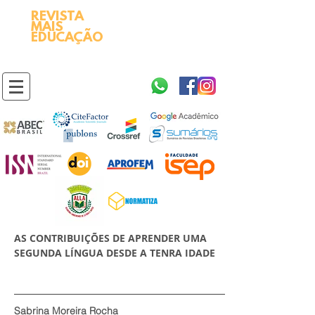
REVISTA
2595-9611​
ISSN
MAIS
https://portal.issn.org/resource/ISSN/2595-9611
EDUCAÇÃO
10.51778
PREFIXO DOI
https://doi.org/10.51778/2595-9611
AS CONTRIBUIÇÕES DE APRENDER UMA
SEGUNDA LÍNGUA DESDE A TENRA IDADE
Sabrina Moreira Rocha