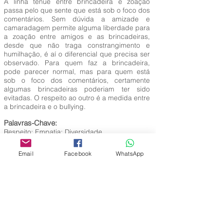
A linha tênue entre brincadeira e zoação
passa pelo que sente que está sob o foco dos
comentários. Sem dúvida a amizade e
camaradagem permite alguma liberdade para
a zoação entre amigos e as brincadeiras,
desde que não traga constrangimento e
humilhação, é aí o diferencial que precisa ser
observado. Para quem faz a brincadeira,
pode parecer normal, mas para quem está
sob o foco dos comentários, certamente
algumas brincadeiras poderiam ter sido
evitadas. O respeito ao outro é a medida entre
a brincadeira e o bullying.
Palavras-Chave:
Respeito; Empatia; Diversidade.
Email
Facebook
WhatsApp
Editora Centro Educacional Sem Fronteiras
CNPJ:
32.170.155
/ 0001-62