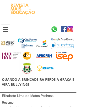
REVISTA
2595-9611​
ISSN
MAIS
https://portal.issn.org/resource/ISSN/2595-9611
EDUCAÇÃO
10.51778
PREFIXO DOI
https://doi.org/10.51778/2595-9611
QUANDO A BRINCADEIRA PERDE A GRAÇA E
VIRA BULLYING?
Elizabete Lima de Matos Pedrosa
Resumo