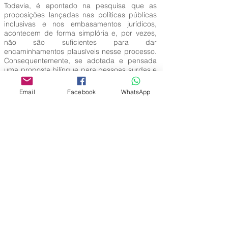
Todavia, é apontado na pesquisa que as
proposições lançadas nas políticas públicas
inclusivas e nos embasamentos jurídicos,
acontecem de forma simplória e, por vezes,
não são suficientes para dar
encaminhamentos plausíveis nesse processo.
Consequentemente, se adotada e pensada
uma proposta bilíngue para pessoas surdas e
ouvintes, o processo de inclusão educacional
e social tornar-se-á possível de acontecer
Email
Facebook
WhatsApp
com uma comunicação efetiva e real.
Palavras-Chave:
Bilinguismo; Inclusão; LIBRAS; Ouvinte;
Surdez.
Editora Centro Educacional Sem Fronteiras
CNPJ:
32.170.155
/ 0001-62
Manoel Coelho Street, nº 600, 3rd floor room