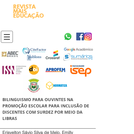
REVISTA
2595-9611​
ISSN
MAIS
https://portal.issn.org/resource/ISSN/2595-9611
EDUCAÇÃO
10.51778
PREFIXO DOI
https://doi.org/10.51778/2595-9611
BILINGUISMO PARA OUVINTES NA
PROMOÇÃO ESCOLAR PARA INCLUSÃO DE
DISCENTES COM SURDEZ POR MEIO DA
LIBRAS
Erisvelton Sávio Silva de Melo, Emilly