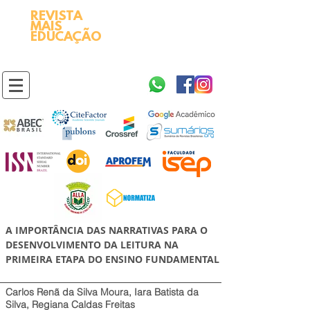
REVISTA
2595-9611​
ISSN
MAIS
https://portal.issn.org/resource/ISSN/2595-9611
EDUCAÇÃO
10.51778
PREFIXO DOI
https://doi.org/10.51778/2595-9611
A IMPORTÂNCIA DAS NARRATIVAS PARA O
DESENVOLVIMENTO DA LEITURA NA
PRIMEIRA ETAPA DO ENSINO FUNDAMENTAL
Carlos Renã da Silva Moura, Iara Batista da
Silva, Regiana Caldas Freitas