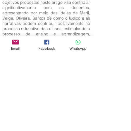
objetivos propostos neste artigo visa contribuir
significativamente com os docentes,
apresentando por meio das ideias de Marli,
Veiga, Oliveira, Santos de como o lúdico e as
narrativas podem contribuir positivamente no
processo educativo dos alunos, estimulando o
processo de ensino e aprendizagem,
tornando o ensino mais prazeroso,
contribuindo assim para o desenvolvimento
Email
Facebook
WhatsApp
da leitura nas crianças dos anos iniciais do
Ensino Fundamental.
Palavras-Chave:
Narrativa; Leitura, Lúdico; Escola; Gestão
Editora Centro Educacional Sem Fronteiras
CNPJ:
32.170.155
/ 0001-62
Manoel Coelho Street, nº 600, 3rd floor room
313 | 314 - Center - São Caetano do Sul - SP