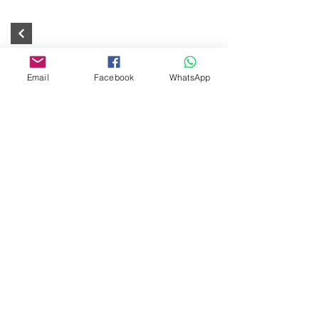
Email
Facebook
WhatsApp
Editora Centro Educacional Sem Fronteiras
CNPJ:
32.170.155
/ 0001-62
Manoel Coelho Street, nº 600, 3rd floor room
313 | 314 - Center - São Caetano do Sul - SP
E-mail:
contato@revistamaiseducacao.com