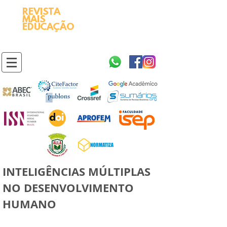
REVISTA
2595-9611​
ISSN
MAIS
https://portal.issn.org/resource/ISSN/2595-9611
EDUCAÇÃO
10.51778
PREFIXO DOI
https://doi.org/10.51778/2595-9611
INTELIGÊNCIAS MÚLTIPLAS
NO DESENVOLVIMENTO
HUMANO