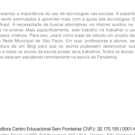
esentar a importância do uso de tecnologias nas escolas. A experiên
entir estimulados e aprender mais com a ajuda das tecnologias. E
il. A necessidade de buscar alternativas via internet auxiliou na
 no ensinar. Mais especificamente, este trabalho irá trabalhar o us
essos criativos. Para isso, usará como base de estudo um projeto d
 Rede Municipal de São Paulo. Em que, professoras e alunos, s
feitura de um Blog para que os alunos pudessem desenvolver suas
itou a todos os alunos da escola postar seus trabalhos. Todos os alun
s que estavam estudando remotamente na época da Pandemia.
ditora Centro Educacional Sem Fronteiras CNPJ: 32.170.155 / 0001-