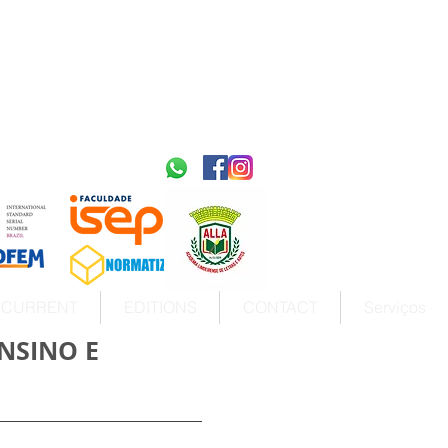
2595-9611​
ISSN
tps://portal.issn.org/resource/ISSN/2595-9611
10.51778
PREFIXO DOI
https://doi.org/10.51778/2595-9611
CURRENT
EDITIONS
CONTACT
Serviços
NSINO E